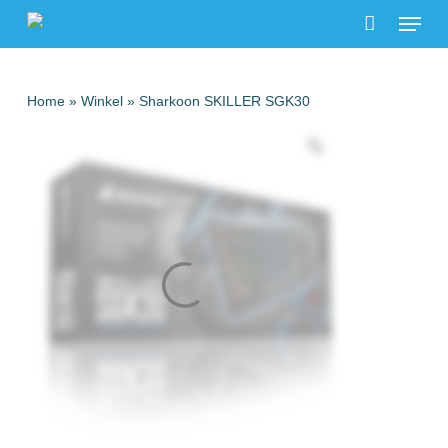
Menu
Skip
to
main
content
Home
»
Winkel
»
Sharkoon SKILLER SGK30