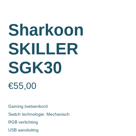
Sharkoon
SKILLER
SGK30
€
55,00
Gaming toetsenbord
Switch technologie: Mechanisch
RGB verlichting
USB aansluiting