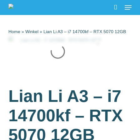
Menu
Skip
to
main
content
Home
»
Winkel
»
Lian Li A3 – i7 14700kf – RTX 5070 12GB
Lian Li A3 – i7
14700kf – RTX
5070 12GB