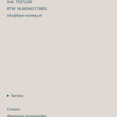
KvK: 75971186
BTW: NL860462778B01
info@blue-monkey.nl
Service
Contact
Algemene voorwaarden