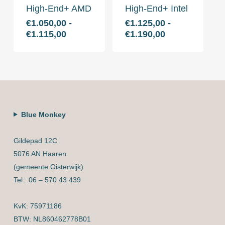
de
de
High-End+ AMD
High-End+ Intel
productpagina
productpag
€
1.050,00
-
€
1.125,00
-
Dit
Dit
Prijsklasse:
Prijsklasse:
€
1.115,00
€
1.190,00
product
product
€1.050,00
€1.125,00
heeft
heeft
tot
tot
€1.115,00
€1.190,00
meerdere
meerdere
variaties.
variaties.
Deze
Deze
optie
optie
Blue Monkey
kan
kan
gekozen
gekozen
Gildepad 12C
worden
worden
5076 AN Haaren
op
op
(gemeente Oisterwijk)
de
de
Tel : 06 – 570 43 439
productpagina
productpag
KvK: 75971186
BTW: NL860462778B01