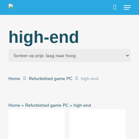
Menu
Skip
to
main
content
high-end
Home
Refurbished game PC
high-end
Home
»
Refurbished game PC
»
high-end