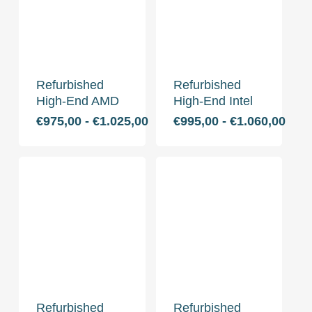
Refurbished
Refurbished
High-End AMD
High-End Intel
Dit
Prijsklasse:
Dit
Prij
€
975,00
-
€
1.025,00
€
995,00
-
€
1.060,00
€975,00
€995
product
product
tot
tot
heeft
heeft
€1.025,00
€1.0
meerdere
meerdere
variaties.
variaties.
Deze
Deze
optie
optie
kan
kan
gekozen
gekozen
worden
worden
op
op
Refurbished
Refurbished