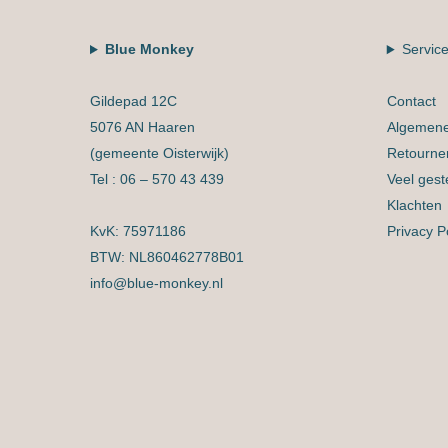
optie
kan
Blue Monkey
Servic
gekozen
worden
Gildepad 12C
Contact
op
5076 AN Haaren
Algemene
de
(gemeente Oisterwijk)
Retourne
productpagina
Tel : 06 – 570 43 439
Veel gest
Klachten
KvK: 75971186
Privacy P
BTW: NL860462778B01
info@blue-monkey.nl