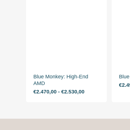
Blue Monkey: High-End
Blue
AMD
€
2.4
Dit
Prijsklasse:
€
2.470,00
-
€
2.530,00
€2.470,00
product
tot
heeft
€2.530,00
meerdere
variaties.
Deze