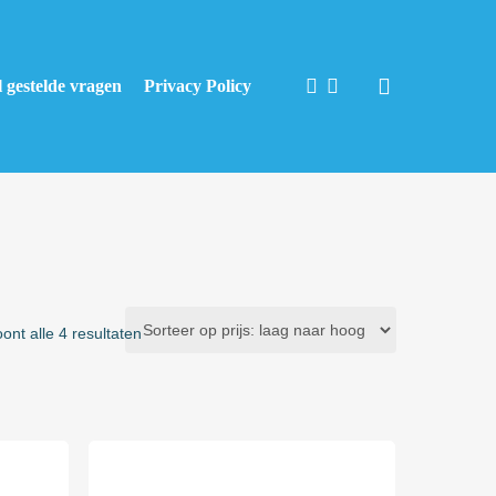
facebook
instagram
l gestelde vragen
Privacy Policy
Gesorteerd
oont alle 4 resultaten
op
prijs:
laag
naar
hoog