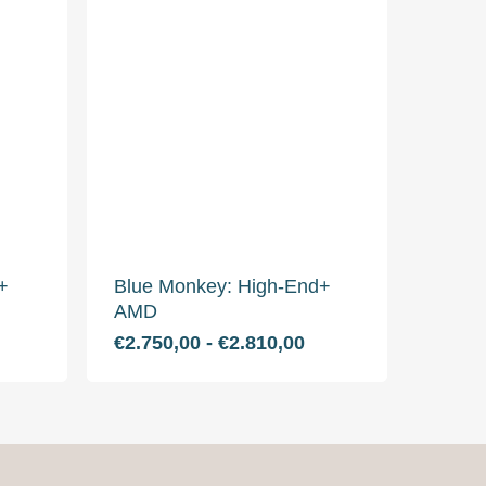
+
Blue Monkey: High-End+
AMD
rijsklasse:
Dit
Prijsklasse:
€
2.750,00
-
€
2.810,00
2.600,00
€2.750,00
product
t
tot
heeft
2.660,00
€2.810,00
e
meerdere
variaties.
Deze