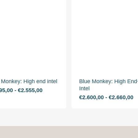
 Monkey: High end intel
Blue Monkey: High End
Intel
Dit
Prijsklasse:
95,00
-
€
2.555,00
€2.495,00
Dit
P
€
2.600,00
-
€
2.660,00
product
tot
€
product
heeft
€2.555,00
to
heeft
meerdere
€
meerder
variaties.
variaties.
Deze
Deze
optie