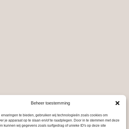
optie
kan
gekozen
worden
op
de
agina
productpagina
Beheer toestemming
ervaringen te bieden, gebruiken wij technologieën zoals cookies om
ver je apparaat op te slaan en/of te raadplegen. Door in te stemmen met deze
n kunnen wij gegevens zoals surfgedrag of unieke ID's op deze site